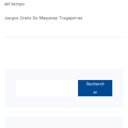
del tiempo.
Juegos Gratis De Maquinas Tragaperras
Recherch
er