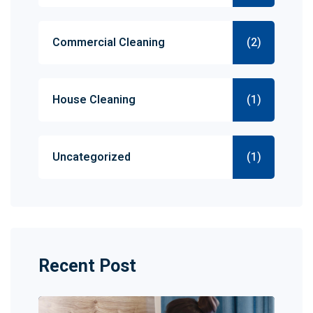
Commercial Cleaning
(2)
House Cleaning
(1)
Uncategorized
(1)
Recent Post