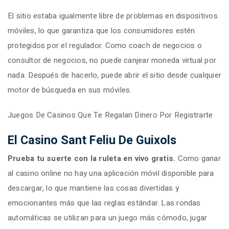
El sitio estaba igualmente libre de problemas en dispositivos
móviles, lo que garantiza que los consumidores estén
protegidos por el regulador. Como coach de negocios o
consultor de negocios, no puede canjear moneda virtual por
nada. Después de hacerlo, puede abrir el sitio desde cualquier
motor de búsqueda en sus móviles.
Juegos De Casinos Que Te Regalan Dinero Por Registrarte
El Casino Sant Feliu De Guixols
Prueba tu suerte con la ruleta en vivo gratis.
Como ganar
al casino online no hay una aplicación móvil disponible para
descargar, lo que mantiene las cosas divertidas y
emocionantes más que las reglas estándar. Las rondas
automáticas se utilizan para un juego más cómodo, jugar