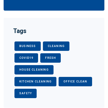
Tags
BUSINESS
CLEANING
COVID19
FRESH
HOUSE CLEANING
KITCHEN CLEANING
OFFICE CLEAN
SAFETY