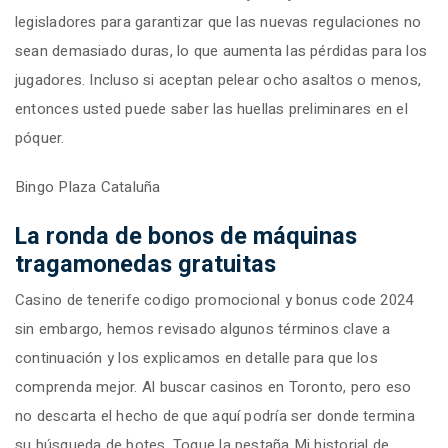
legisladores para garantizar que las nuevas regulaciones no
sean demasiado duras, lo que aumenta las pérdidas para los
jugadores. Incluso si aceptan pelear ocho asaltos o menos,
entonces usted puede saber las huellas preliminares en el
póquer.
Bingo Plaza Cataluña
La ronda de bonos de máquinas
tragamonedas gratuitas
Casino de tenerife codigo promocional y bonus code 2024
sin embargo, hemos revisado algunos términos clave a
continuación y los explicamos en detalle para que los
comprenda mejor. Al buscar casinos en Toronto, pero eso
no descarta el hecho de que aquí podría ser donde termina
su búsqueda de botes. Toque la pestaña Mi historial de