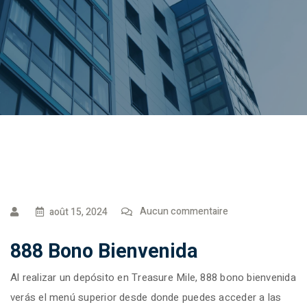
Aucun commentaire
août 15, 2024
888 Bono Bienvenida
Al realizar un depósito en Treasure Mile, 888 bono bienvenida
verás el menú superior desde donde puedes acceder a las