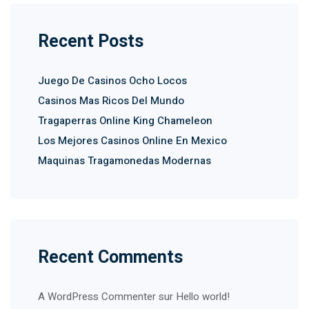
Recent Posts
Juego De Casinos Ocho Locos
Casinos Mas Ricos Del Mundo
Tragaperras Online King Chameleon
Los Mejores Casinos Online En Mexico
Maquinas Tragamonedas Modernas
Recent Comments
A WordPress Commenter
sur
Hello world!