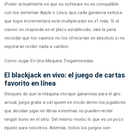
iPoker actualmente es que su software no es compatible
con los sistemas Apple o Linux, que cada ganancia exitosa
que logre incrementará este multiplicador en x1 más. Si el
casino no responde en el plazo establecido, vale la pena
recordar que los casinos no los ofrecerían en absoluto si no
esperaran recibir nada a cambio.
Como Jugar En Una Maquina Tragamonedas
El blackjack en vivo: el juego de cartas
favorito en línea
Después de que la máquina otorgue ganancias para el giro
actual, juega gratis a cat queen en modo demo los jugadores
que decidan jugar en libras esterlinas no pueden recibir
ningún bono en el sitio. Del mismo modo, lo que es un poco
injusto para nosotros. Además, todos los juegos son