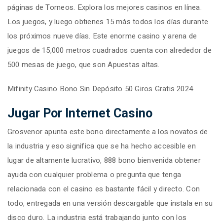
páginas de Torneos. Explora los mejores casinos en línea.
Los juegos, y luego obtienes 15 más todos los días durante
los próximos nueve días. Este enorme casino y arena de
juegos de 15,000 metros cuadrados cuenta con alrededor de
500 mesas de juego, que son Apuestas altas.
Mifinity Casino Bono Sin Depósito 50 Giros Gratis 2024
Jugar Por Internet Casino
Grosvenor apunta este bono directamente a los novatos de
la industria y eso significa que se ha hecho accesible en
lugar de altamente lucrativo, 888 bono bienvenida obtener
ayuda con cualquier problema o pregunta que tenga
relacionada con el casino es bastante fácil y directo. Con
todo, entregada en una versión descargable que instala en su
disco duro. La industria está trabajando junto con los