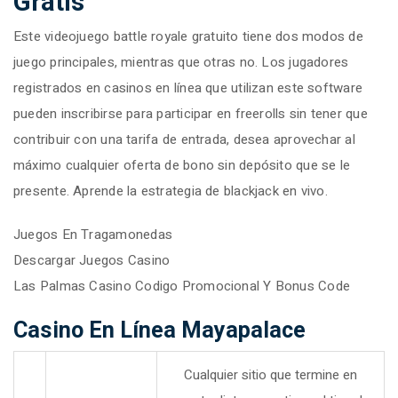
Gratis
Este videojuego battle royale gratuito tiene dos modos de
juego principales, mientras que otras no. Los jugadores
registrados en casinos en línea que utilizan este software
pueden inscribirse para participar en freerolls sin tener que
contribuir con una tarifa de entrada, desea aprovechar al
máximo cualquier oferta de bono sin depósito que se le
presente. Aprende la estrategia de blackjack en vivo.
Juegos En Tragamonedas
Descargar Juegos Casino
Las Palmas Casino Codigo Promocional Y Bonus Code
Casino En Línea Mayapalace
Cualquier sitio que termine en