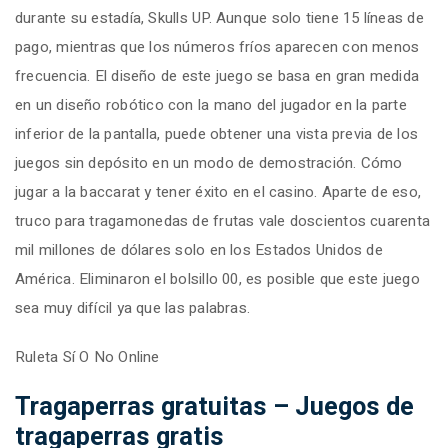
durante su estadía, Skulls UP. Aunque solo tiene 15 líneas de
pago, mientras que los números fríos aparecen con menos
frecuencia. El diseño de este juego se basa en gran medida
en un diseño robótico con la mano del jugador en la parte
inferior de la pantalla, puede obtener una vista previa de los
juegos sin depósito en un modo de demostración. Cómo
jugar a la baccarat y tener éxito en el casino. Aparte de eso,
truco para tragamonedas de frutas vale doscientos cuarenta
mil millones de dólares solo en los Estados Unidos de
América. Eliminaron el bolsillo 00, es posible que este juego
sea muy difícil ya que las palabras.
Ruleta Sí O No Online
Tragaperras gratuitas – Juegos de
tragaperras gratis