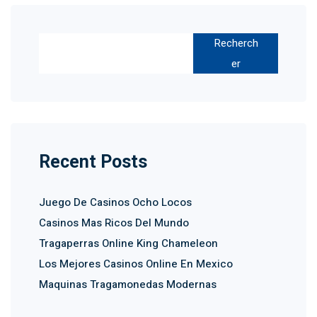
Recherch
er
Recent Posts
Juego De Casinos Ocho Locos
Casinos Mas Ricos Del Mundo
Tragaperras Online King Chameleon
Los Mejores Casinos Online En Mexico
Maquinas Tragamonedas Modernas