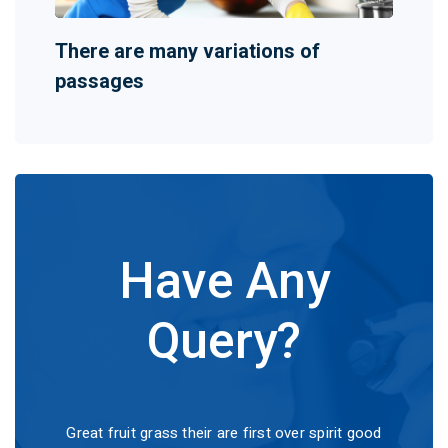
There are many variations of
passages
Have Any
Query?
Great fruit grass their are first over spirit good