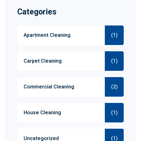
Categories
Apartment Cleaning
(1)
Carpet Cleaning
(1)
Commercial Cleaning
(2)
House Cleaning
(1)
Uncategorized
(1)