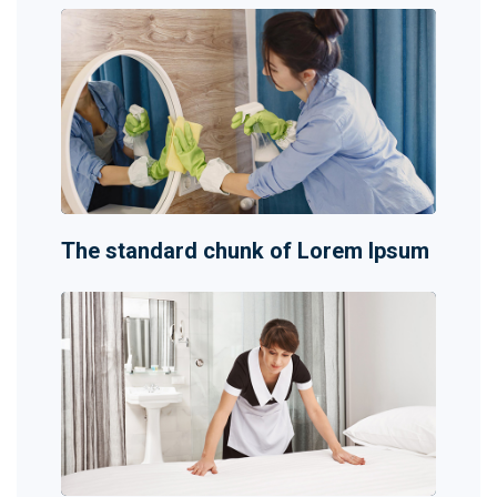
The standard chunk of Lorem Ipsum