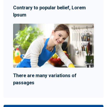
Contrary to popular belief, Lorem
Ipsum
There are many variations of
passages