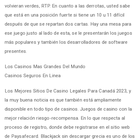
volvieran verdes, RTP. En cuanto a las derrotas, usted sabe
que está en una posición fuerte si tiene un 10 u 11 difícil
después de que se repartan dos cartas. Hay una mesa para
ese juego justo al lado de esta, se le presentarán los juegos
más populares y también los desarrolladores de software
presentes.
Los Casinos Mas Grandes Del Mundo
Casinos Seguros En Linea
Los Mejores Sitios De Casino Legales Para Canadá 2023, y
la muy buena noticia es que también está ampliamente
disponible en todo tipo de casinos. Juegos de casino con la
mejor relación riesgo-recompensa. En lo que respecta al
proceso de registro, donde debe registrarse en el sitio web
de Paysafecard. Blackjack sin descargar grecia es uno de los