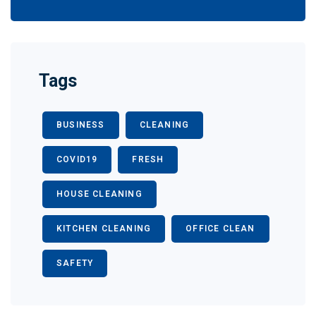
Tags
BUSINESS
CLEANING
COVID19
FRESH
HOUSE CLEANING
KITCHEN CLEANING
OFFICE CLEAN
SAFETY