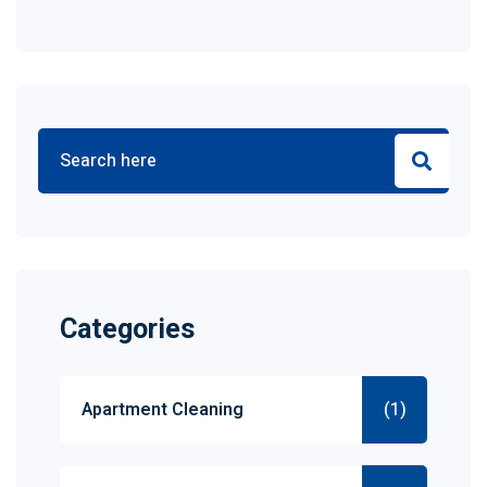
Categories
Apartment Cleaning
(1)