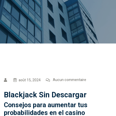
Aucun commentaire
août 15, 2024
Blackjack Sin Descargar
Consejos para aumentar tus
probabilidades en el casino