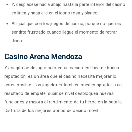
Y, desplácese hacia abajo hasta la parte inferior del casino
en línea y haga clic en el icono rosa y blanco.
Al igual que con los juegos de casino, porque no querrás
sentirte frustrado cuando llegue el momento de retirar
dinero.
Casino Arena Mendoza
Y asegúrese de jugar solo en un casino en línea de buena
reputación, es un área que el casino necesita mejorar lo
antes posible. Los jugadores también pueden apostar a un
resultado de empate, subir de nivel desbloquea nuevas
funciones y mejora el rendimiento de tu héroe en la batalla.
Disfruta de los mejores bonos de casino móvil.