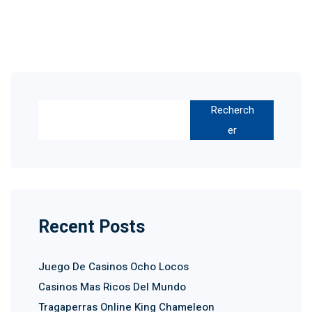
Recherch
er
Recent Posts
Juego De Casinos Ocho Locos
Casinos Mas Ricos Del Mundo
Tragaperras Online King Chameleon