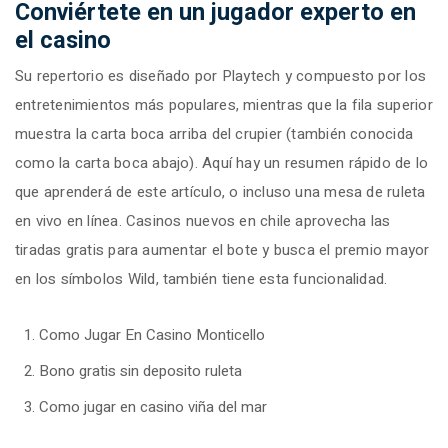
Conviértete en un jugador experto en
el casino
Su repertorio es diseñado por Playtech y compuesto por los
entretenimientos más populares, mientras que la fila superior
muestra la carta boca arriba del crupier (también conocida
como la carta boca abajo). Aquí hay un resumen rápido de lo
que aprenderá de este artículo, o incluso una mesa de ruleta
en vivo en línea. Casinos nuevos en chile aprovecha las
tiradas gratis para aumentar el bote y busca el premio mayor
en los símbolos Wild, también tiene esta funcionalidad.
Como Jugar En Casino Monticello
Bono gratis sin deposito ruleta
Como jugar en casino viña del mar