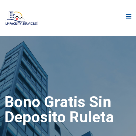
Bono Gratis Sin
Deposito Ruleta