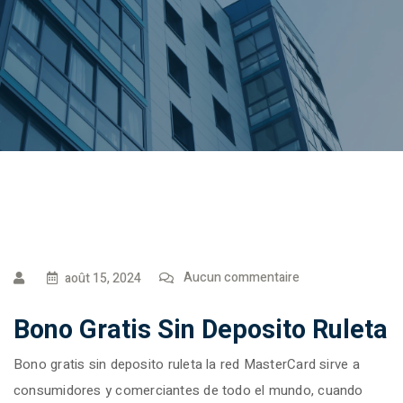
Aucun commentaire
août 15, 2024
Bono Gratis Sin Deposito Ruleta
Bono gratis sin deposito ruleta la red MasterCard sirve a
consumidores y comerciantes de todo el mundo, cuando