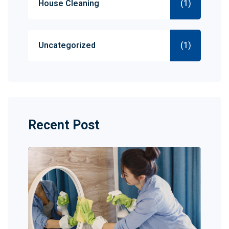
House Cleaning
(1)
Uncategorized
(1)
Recent Post