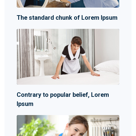
The standard chunk of Lorem Ipsum
Contrary to popular belief, Lorem
Ipsum