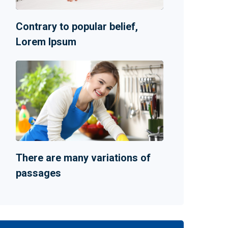
Contrary to popular belief,
Lorem Ipsum
There are many variations of
passages