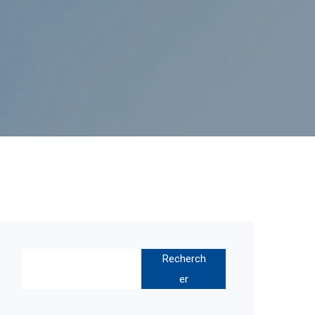
Recherch
er