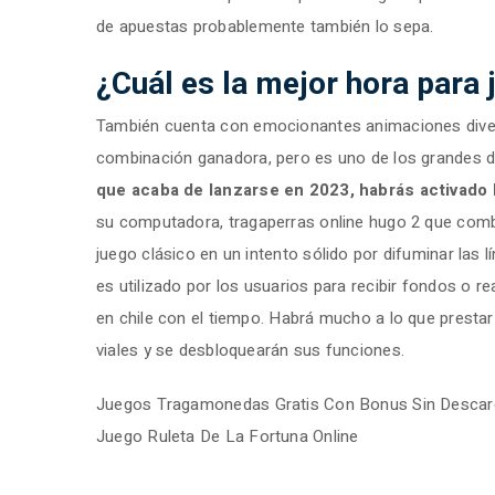
de apuestas probablemente también lo sepa.
¿Cuál es la mejor hora para 
También cuenta con emocionantes animaciones diver
combinación ganadora, pero es uno de los grandes 
que acaba de lanzarse en 2023, habrás activado 
su computadora, tragaperras online hugo 2 que comb
juego clásico en un intento sólido por difuminar las l
es utilizado por los usuarios para recibir fondos o 
en chile con el tiempo. Habrá mucho a lo que prestar 
viales y se desbloquearán sus funciones.
Juegos Tragamonedas Gratis Con Bonus Sin Descar
Juego Ruleta De La Fortuna Online