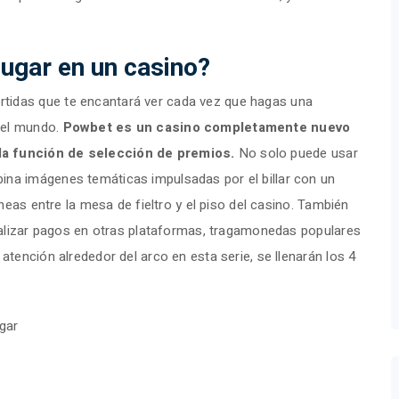
jugar en un casino?
tidas que te encantará ver cada vez que hagas una
del mundo.
Powbet es un casino completamente nuevo
la función de selección de premios.
No solo puede usar
ina imágenes temáticas impulsadas por el billar con un
íneas entre la mesa de fieltro y el piso del casino. También
realizar pagos en otras plataformas, tragamonedas populares
atención alrededor del arco en esta serie, se llenarán los 4
gar