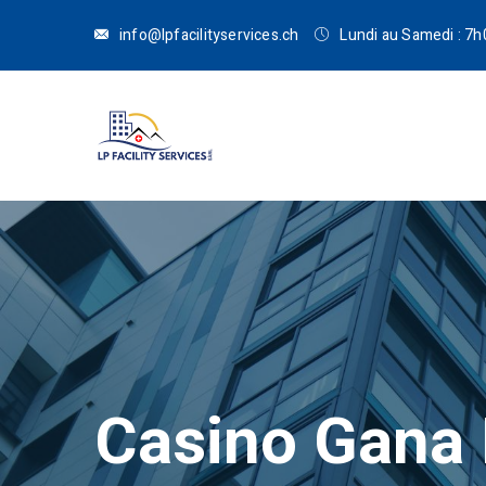
info@lpfacilityservices.ch
Lundi au Samedi : 7
Casino Gana 