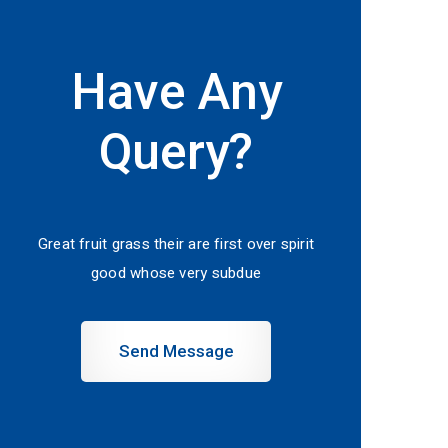
Have Any
Query?
Great fruit grass their are first over spirit
good whose very subdue
Send Message