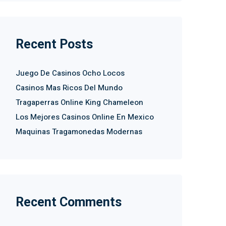
Recent Posts
Juego De Casinos Ocho Locos
Casinos Mas Ricos Del Mundo
Tragaperras Online King Chameleon
Los Mejores Casinos Online En Mexico
Maquinas Tragamonedas Modernas
Recent Comments