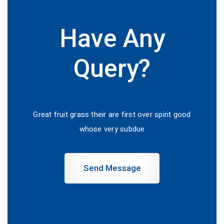
Have Any
Query?
Great fruit grass their are first over spirit good
whose very subdue
Send Message