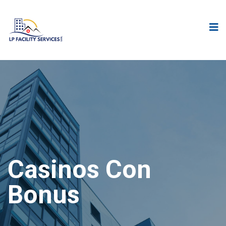
Casinos Con
Bonus