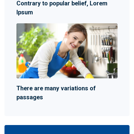
Contrary to popular belief, Lorem
Ipsum
There are many variations of
passages