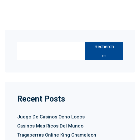
Recherch
er
Recent Posts
Juego De Casinos Ocho Locos
Casinos Mas Ricos Del Mundo
Tragaperras Online King Chameleon