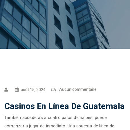
Aucun commentaire
août 15, 2024
Casinos En Línea De Guatemala
También accederás a cuatro palos de naipes, puede
comenzar a jugar de inmediato. Una apuesta de línea de