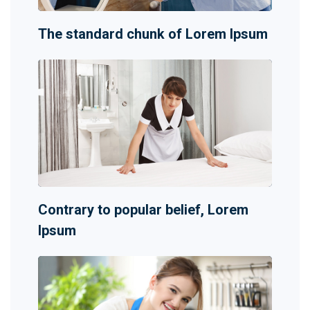
The standard chunk of Lorem Ipsum
Contrary to popular belief, Lorem
Ipsum