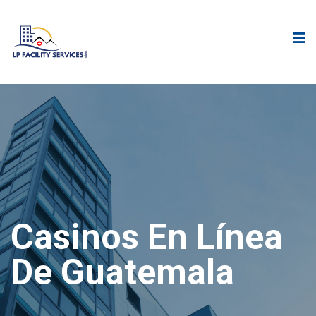
Casinos En Línea
De Guatemala