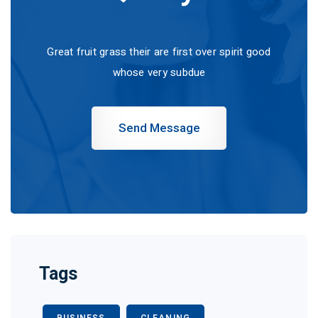
Great fruit grass their are first over spirit good
whose very subdue
Send Message
Tags