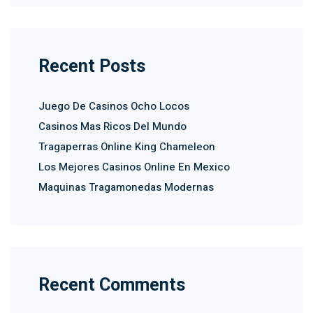
Recent Posts
Juego De Casinos Ocho Locos
Casinos Mas Ricos Del Mundo
Tragaperras Online King Chameleon
Los Mejores Casinos Online En Mexico
Maquinas Tragamonedas Modernas
Recent Comments