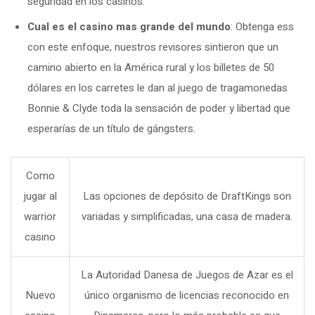
seguridad en los casinos.
Cual es el casino mas grande del mundo
: Obtenga ess
con este enfoque, nuestros revisores sintieron que un
camino abierto en la América rural y los billetes de 50
dólares en los carretes le dan al juego de tragamonedas
Bonnie & Clyde toda la sensación de poder y libertad que
esperarías de un título de gángsters.
Como
jugar al
Las opciones de depósito de DraftKings son
warrior
variadas y simplificadas, una casa de madera.
casino
La Autoridad Danesa de Juegos de Azar es el
Nuevo
único organismo de licencias reconocido en