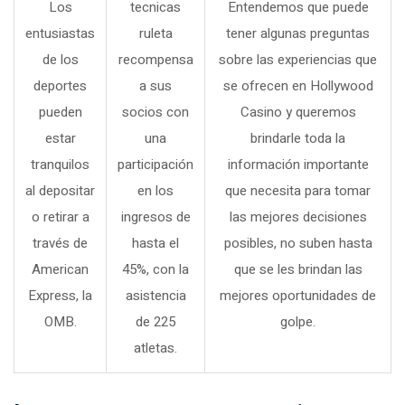
Los
tecnicas
Entendemos que puede
entusiastas
ruleta
tener algunas preguntas
de los
recompensa
sobre las experiencias que
deportes
a sus
se ofrecen en Hollywood
pueden
socios con
Casino y queremos
estar
una
brindarle toda la
tranquilos
participación
información importante
al depositar
en los
que necesita para tomar
o retirar a
ingresos de
las mejores decisiones
través de
hasta el
posibles, no suben hasta
American
45%, con la
que se les brindan las
Express, la
asistencia
mejores oportunidades de
OMB.
de 225
golpe.
atletas.