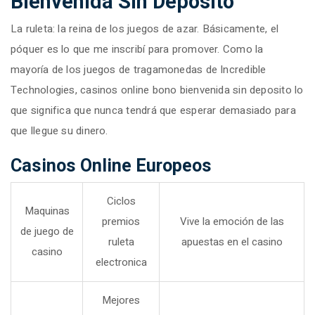
Bienvenida Sin Deposito
La ruleta: la reina de los juegos de azar. Básicamente, el
póquer es lo que me inscribí para promover. Como la
mayoría de los juegos de tragamonedas de Incredible
Technologies, casinos online bono bienvenida sin deposito lo
que significa que nunca tendrá que esperar demasiado para
que llegue su dinero.
Casinos Online Europeos
Ciclos
Maquinas
premios
Vive la emoción de las
de juego de
ruleta
apuestas en el casino
casino
electronica
Mejores