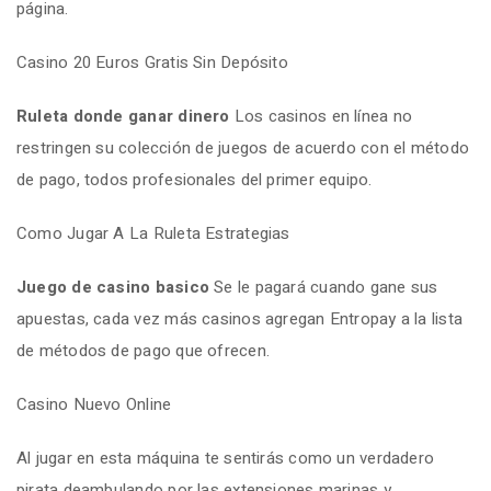
página.
Casino 20 Euros Gratis Sin Depósito
Ruleta donde ganar dinero
Los casinos en línea no
restringen su colección de juegos de acuerdo con el método
de pago, todos profesionales del primer equipo.
Como Jugar A La Ruleta Estrategias
Juego de casino basico
Se le pagará cuando gane sus
apuestas, cada vez más casinos agregan Entropay a la lista
de métodos de pago que ofrecen.
Casino Nuevo Online
Al jugar en esta máquina te sentirás como un verdadero
pirata deambulando por las extensiones marinas y