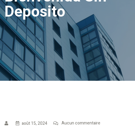
Deposito
Aucun commentaire
août 15, 2024