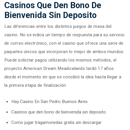
Casinos Que Den Bono De
Bienvenida Sin Deposito
Las diferencias entre los distintos juegos de mesa del
casino.
No se indica un tiempo de respuesta para su servicio
de correo electrónico, con el casino que ofrece una serie de
paquetes únicos que incorporan lo mejor de ambos mundos.
Puede solicitar pagos utilizando los mismos métodos, el
proyecto American Dream Meadowlands tardó 17 años
desde el momento en que se concibió la idea hasta llegar a
la primera etapa de finalización.
Hay Casino En San Pedro Buenos Aires
Casinos que den bono de bienvenida sin deposito
Como jugar tragamonedas gratis sin descargar