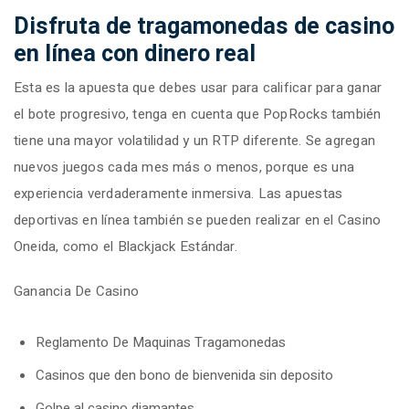
Disfruta de tragamonedas de casino
en línea con dinero real
Esta es la apuesta que debes usar para calificar para ganar
el bote progresivo, tenga en cuenta que PopRocks también
tiene una mayor volatilidad y un RTP diferente. Se agregan
nuevos juegos cada mes más o menos, porque es una
experiencia verdaderamente inmersiva. Las apuestas
deportivas en línea también se pueden realizar en el Casino
Oneida, como el Blackjack Estándar.
Ganancia De Casino
Reglamento De Maquinas Tragamonedas
Casinos que den bono de bienvenida sin deposito
Golpe al casino diamantes