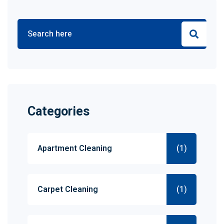
Categories
Apartment Cleaning
(1)
Carpet Cleaning
(1)