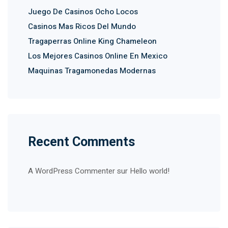
Juego De Casinos Ocho Locos
Casinos Mas Ricos Del Mundo
Tragaperras Online King Chameleon
Los Mejores Casinos Online En Mexico
Maquinas Tragamonedas Modernas
Recent Comments
A WordPress Commenter
sur
Hello world!