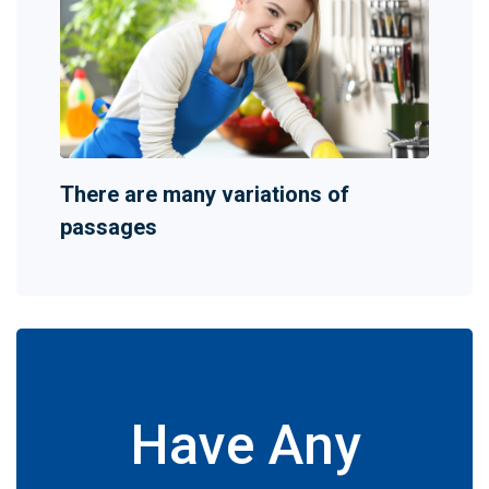
There are many variations of
passages
Have Any