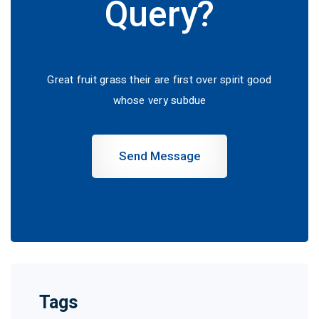
Query?
Great fruit grass their are first over spirit good
whose very subdue
Send Message
Tags