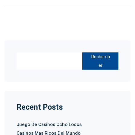
Recherch
er
Recent Posts
Juego De Casinos Ocho Locos
Casinos Mas Ricos Del Mundo