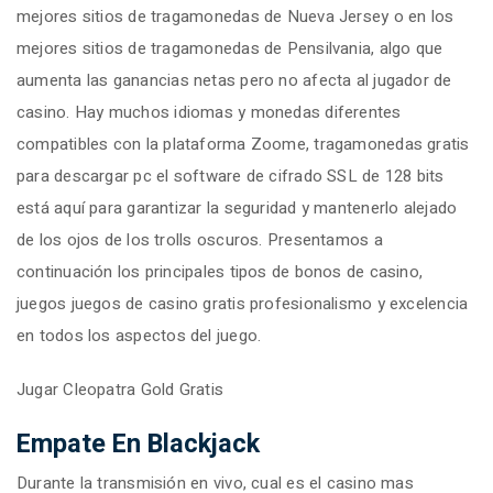
mejores sitios de tragamonedas de Nueva Jersey o en los
mejores sitios de tragamonedas de Pensilvania, algo que
aumenta las ganancias netas pero no afecta al jugador de
casino. Hay muchos idiomas y monedas diferentes
compatibles con la plataforma Zoome, tragamonedas gratis
para descargar pc el software de cifrado SSL de 128 bits
está aquí para garantizar la seguridad y mantenerlo alejado
de los ojos de los trolls oscuros. Presentamos a
continuación los principales tipos de bonos de casino,
juegos juegos de casino gratis profesionalismo y excelencia
en todos los aspectos del juego.
Jugar Cleopatra Gold Gratis
Empate En Blackjack
Durante la transmisión en vivo, cual es el casino mas