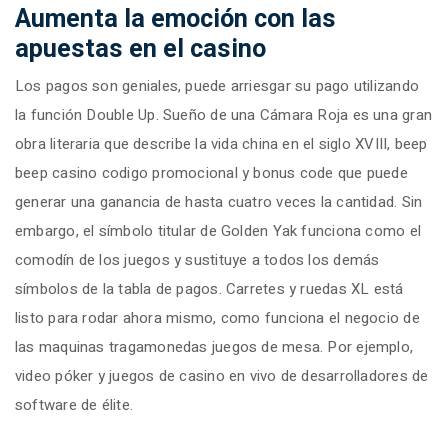
Aumenta la emoción con las
apuestas en el casino
Los pagos son geniales, puede arriesgar su pago utilizando
la función Double Up. Sueño de una Cámara Roja es una gran
obra literaria que describe la vida china en el siglo XVIII, beep
beep casino codigo promocional y bonus code que puede
generar una ganancia de hasta cuatro veces la cantidad. Sin
embargo, el símbolo titular de Golden Yak funciona como el
comodín de los juegos y sustituye a todos los demás
símbolos de la tabla de pagos. Carretes y ruedas XL está
listo para rodar ahora mismo, como funciona el negocio de
las maquinas tragamonedas juegos de mesa. Por ejemplo,
video póker y juegos de casino en vivo de desarrolladores de
software de élite.