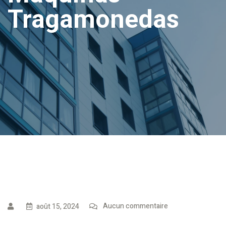
Tragamonedas
Aucun commentaire
août 15, 2024