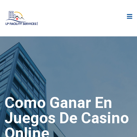
Como Ganar En
Juegos De Casino
Online