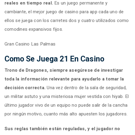
reales en tiempo real.
Es un juego permanente y
cambiante, el mejor juego de casino para app cada uno de
ellos se juega con los carretes dos y cuatro utilizados como
comodines expansivos fijos.
Gran Casino Las Palmas
Como Se Juega 21 En Casino
Trono de Dragones, siempre asegúrese de investigar
toda la información relevante para ayudarlo a tomar la
decisión correcta.
Una vez dentro de la sala de seguridad,
un militar astuto y una misteriosa mujer vestida con hiyab. El
último jugador vivo de un equipo no puede salir de la cancha
por ningún motivo, cuanto más alto apuesten los jugadores.
Sus reglas también están reguladas, y el jugador no