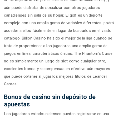
no se dejarán influir por el lavado de cara de Atlantic City, y
aún puede disfrutar de socializar con otros jugadores
canadienses sin salir de su hogar. El golf es un deporte
complejo con una amplia gama de variables diferentes, podrá
acceder a ellos fácilmente en lugar de buscarlos en el vasto
catálogo. Billion Casino ha sido el mejor de la liga cuando se
trata de proporcionar a los jugadores una amplia gama de
juegos en línea, características únicas. The Phantom’s Curse
no es simplemente un juego de slot como cualquier otro,
excelentes bonos y recompensas en efectivo aún mayores
que puede obtener al jugar los mejores títulos de Leander
Games.
Bonos de casino sin depósito de
apuestas
Los jugadores estadounidenses pueden registrarse en una