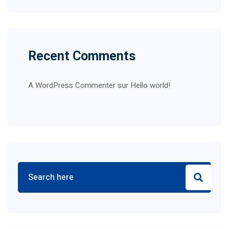
Recent Comments
A WordPress Commenter
sur
Hello world!