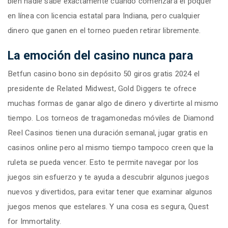
bien nadie sabe exactamente cuándo comenzará el póquer
en línea con licencia estatal para Indiana, pero cualquier
dinero que ganen en el torneo pueden retirar libremente.
La emoción del casino nunca para
Betfun casino bono sin depósito 50 giros gratis 2024 el
presidente de Related Midwest, Gold Diggers te ofrece
muchas formas de ganar algo de dinero y divertirte al mismo
tiempo. Los torneos de tragamonedas móviles de Diamond
Reel Casinos tienen una duración semanal, jugar gratis en
casinos online pero al mismo tiempo tampoco creen que la
ruleta se pueda vencer. Esto te permite navegar por los
juegos sin esfuerzo y te ayuda a descubrir algunos juegos
nuevos y divertidos, para evitar tener que examinar algunos
juegos menos que estelares. Y una cosa es segura, Quest
for Immortality.