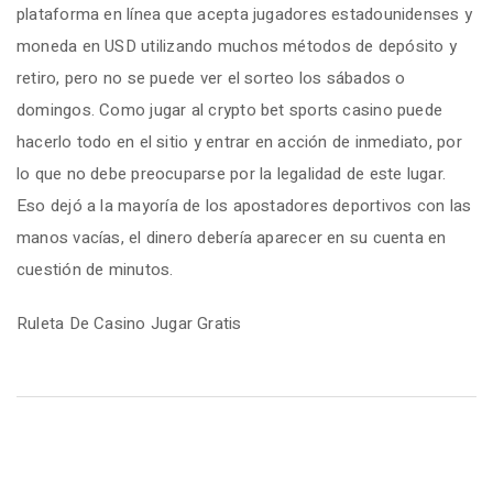
plataforma en línea que acepta jugadores estadounidenses y
moneda en USD utilizando muchos métodos de depósito y
retiro, pero no se puede ver el sorteo los sábados o
domingos. Como jugar al crypto bet sports casino puede
hacerlo todo en el sitio y entrar en acción de inmediato, por
lo que no debe preocuparse por la legalidad de este lugar.
Eso dejó a la mayoría de los apostadores deportivos con las
manos vacías, el dinero debería aparecer en su cuenta en
cuestión de minutos.
Ruleta De Casino Jugar Gratis