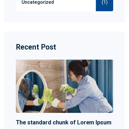
Uncategorized
(1)
Recent Post
The standard chunk of Lorem Ipsum