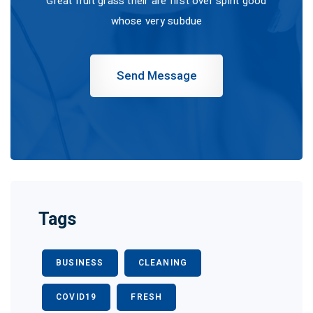
Great fruit grass their are first over spirit good
whose very subdue
Send Message
Tags
BUSINESS
CLEANING
COVID19
FRESH