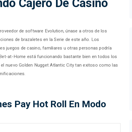
ndo Cajero De Casino
 proveedor de software Evolution, únase a otros de los
iones de brazaletes en la Serie de este año. Los
es juegos de casino, familiares u otras personas podría
no Bet-at-Home está funcionando bastante bien en todos los
a el nuevo Golden Nugget Atlantic City tan exitoso como las
nificaciones.
mes Pay Hot Roll En Modo