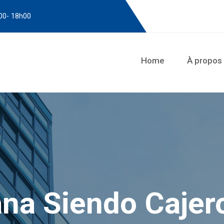
h00- 18h00
Home
À propos
na Siendo Cajer