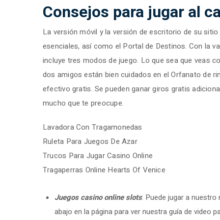
Consejos para jugar al c
La versión móvil y la versión de escritorio de su sit
esenciales, así como el Portal de Destinos. Con la 
incluye tres modos de juego. Lo que sea que veas 
dos amigos están bien cuidados en el Orfanato de r
efectivo gratis. Se pueden ganar giros gratis adicion
mucho que te preocupe.
Lavadora Con Tragamonedas
Ruleta Para Juegos De Azar
Trucos Para Jugar Casino Online
Tragaperras Online Hearts Of Venice
Juegos casino online slots
: Puede jugar a nuestro 
abajo en la página para ver nuestra guía de video 