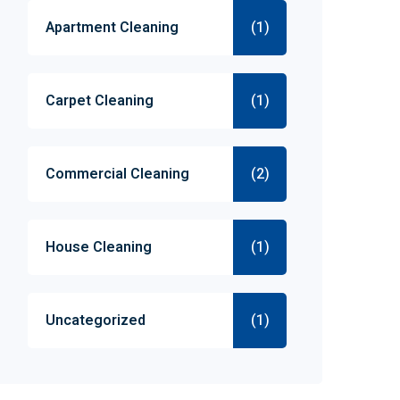
Apartment Cleaning
(1)
Carpet Cleaning
(1)
Commercial Cleaning
(2)
House Cleaning
(1)
Uncategorized
(1)