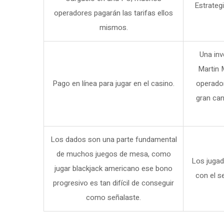
Estrategi
operadores pagarán las tarifas ellos
mismos.
Una inv
Martin 
Pago en línea para jugar en el casino.
operador
gran can
Los dados son una parte fundamental
de muchos juegos de mesa, como
Los jugad
jugar blackjack americano ese bono
con el s
progresivo es tan difícil de conseguir
como señalaste.