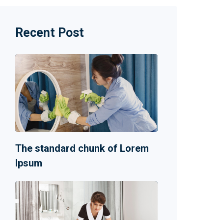
Recent Post
The standard chunk of Lorem
Ipsum