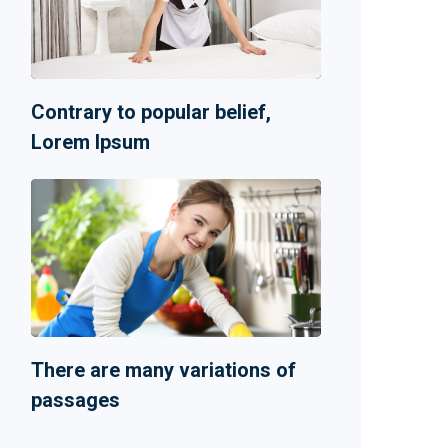
Contrary to popular belief,
Lorem Ipsum
There are many variations of
passages