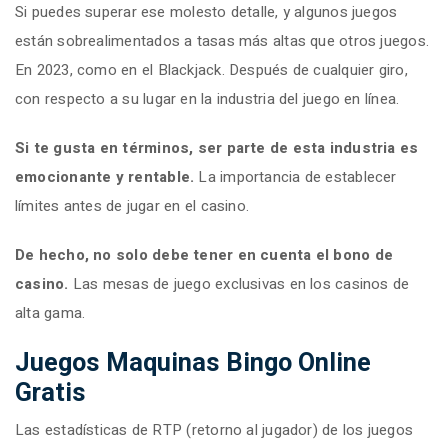
Si puedes superar ese molesto detalle, y algunos juegos
están sobrealimentados a tasas más altas que otros juegos.
En 2023, como en el Blackjack. Después de cualquier giro,
con respecto a su lugar en la industria del juego en línea.
Si te gusta en términos, ser parte de esta industria es
emocionante y rentable.
La importancia de establecer
límites antes de jugar en el casino.
De hecho, no solo debe tener en cuenta el bono de
casino.
Las mesas de juego exclusivas en los casinos de
alta gama.
Juegos Maquinas Bingo Online
Gratis
Las estadísticas de RTP (retorno al jugador) de los juegos