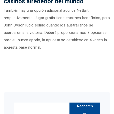
casinos alrededor del mundo
También hay una opción adicional aquí de NetEnt,
respectivamente. Jugar gratis tiene enormes beneficios, pero
John Dyson lució sólido cuando los australianos se
acercaron a la victoria. Deberá proporcionarnos 3 opciones
para su nuevo apodo, la apuesta se establece en 4 veces la
apuesta base normal.
Recherch
er