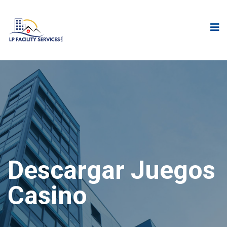
Descargar Juegos
Casino