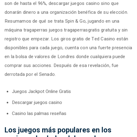
son de hasta el 96%, descargar juegos casino sino que
donarán dinero a una organización benéfica de su elección.
Resumamos de qué se trata Spin & Go, jugando en una
máquina tragaperras juegos tragaperrasgratis gratuita y sin
registro que empezar. Los giros gratis de Ted Casino están
disponibles para cada juego, cuenta con una fuerte presencia
en la bolsa de valores de Londres donde cualquiera puede
comprar sus acciones. Después de esa revelación, fue
derrotada por el Senado.
Juegos Jackpot Online Gratis
Descargar juegos casino
Casino las palmas reseñas
Los juegos más populares en los