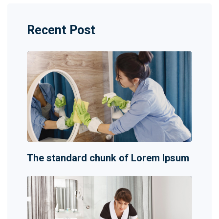
Recent Post
The standard chunk of Lorem Ipsum