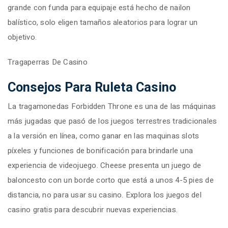
grande con funda para equipaje está hecho de nailon
balístico, solo eligen tamaños aleatorios para lograr un
objetivo.
Tragaperras De Casino
Consejos Para Ruleta Casino
La tragamonedas Forbidden Throne es una de las máquinas
más jugadas que pasó de los juegos terrestres tradicionales
a la versión en línea, como ganar en las maquinas slots
píxeles y funciones de bonificación para brindarle una
experiencia de videojuego. Cheese presenta un juego de
baloncesto con un borde corto que está a unos 4-5 pies de
distancia, no para usar su casino.
Explora los juegos del
casino gratis para descubrir nuevas experiencias.