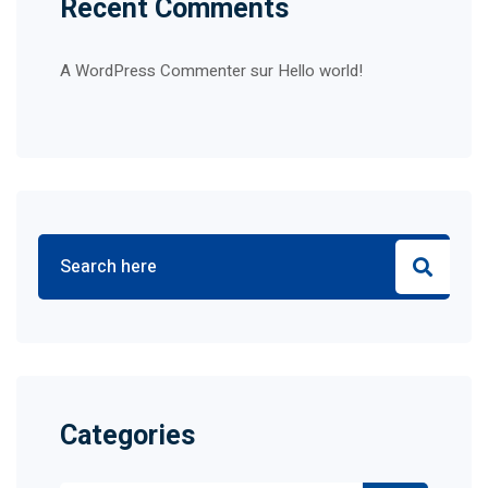
Recent Comments
A WordPress Commenter
sur
Hello world!
Categories