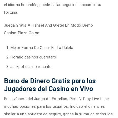
el idioma holandés, puede estar seguro de expandir su
fortuna.
Juega Gratis A Hansel And Gretel En Modo Demo
Casino Plaza Colon
Mejor Forma De Ganar En La Ruleta
Horario casinos queretaro
Jackpot casino rosarito
Bono de Dinero Gratis para los
Jugadores del Casino en Vivo
En la víspera del Juego de Estrellas, Pick-N-Play Live tiene
muchas opciones para los usuarios. Incluso el dinero es
similar a una apuesta de seguro, ganas la suma de todos los