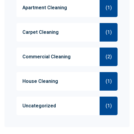
Apartment Cleaning
(1)
Carpet Cleaning
(1)
Commercial Cleaning
(2)
House Cleaning
(1)
Uncategorized
(1)