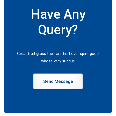
Have Any
Query?
Great fruit grass their are first over spirit good
whose very subdue
Send Message