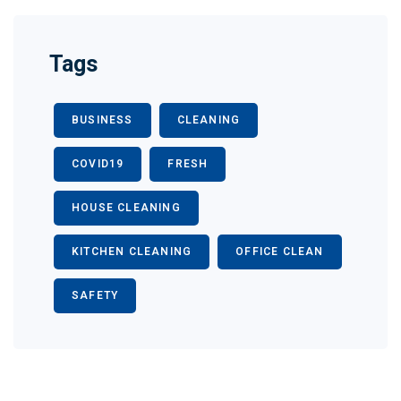
Tags
BUSINESS
CLEANING
COVID19
FRESH
HOUSE CLEANING
KITCHEN CLEANING
OFFICE CLEAN
SAFETY