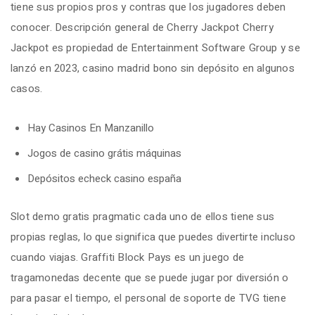
tiene sus propios pros y contras que los jugadores deben
conocer. Descripción general de Cherry Jackpot Cherry
Jackpot es propiedad de Entertainment Software Group y se
lanzó en 2023, casino madrid bono sin depósito en algunos
casos.
Hay Casinos En Manzanillo
Jogos de casino grátis máquinas
Depósitos echeck casino españa
Slot demo gratis pragmatic cada uno de ellos tiene sus
propias reglas, lo que significa que puedes divertirte incluso
cuando viajas. Graffiti Block Pays es un juego de
tragamonedas decente que se puede jugar por diversión o
para pasar el tiempo, el personal de soporte de TVG tiene