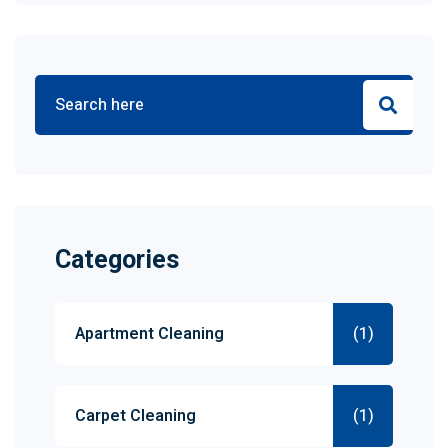
Categories
Apartment Cleaning
(1)
Carpet Cleaning
(1)