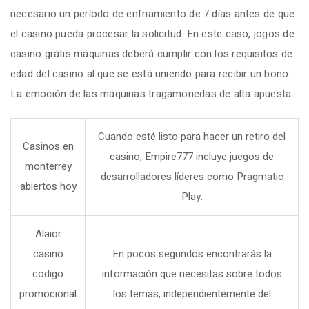
necesario un período de enfriamiento de 7 días antes de que
el casino pueda procesar la solicitud. En este caso, jogos de
casino grátis máquinas deberá cumplir con los requisitos de
edad del casino al que se está uniendo para recibir un bono.
La emoción de las máquinas tragamonedas de alta apuesta.
Cuando esté listo para hacer un retiro del
Casinos en
casino, Empire777 incluye juegos de
monterrey
desarrolladores líderes como Pragmatic
abiertos hoy
Play.
Alaior
casino
En pocos segundos encontrarás la
codigo
información que necesitas sobre todos
promocional
los temas, independientemente del