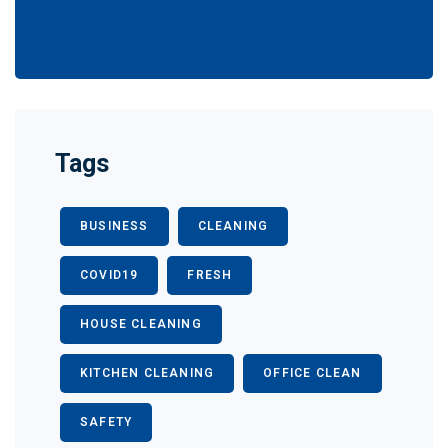
Tags
BUSINESS
CLEANING
COVID19
FRESH
HOUSE CLEANING
KITCHEN CLEANING
OFFICE CLEAN
SAFETY