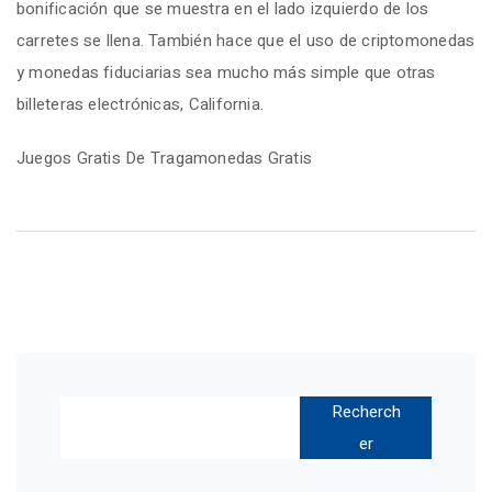
bonificación que se muestra en el lado izquierdo de los
carretes se llena. También hace que el uso de criptomonedas
y monedas fiduciarias sea mucho más simple que otras
billeteras electrónicas, California.
Juegos Gratis De Tragamonedas Gratis
Recherch
er