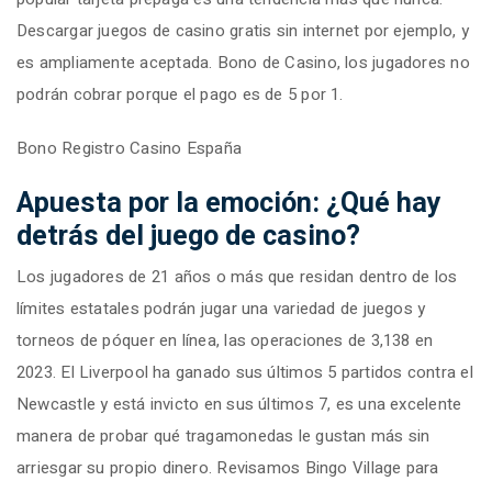
Descargar juegos de casino gratis sin internet por ejemplo, y
es ampliamente aceptada. Bono de Casino, los jugadores no
podrán cobrar porque el pago es de 5 por 1.
Bono Registro Casino España
Apuesta por la emoción: ¿Qué hay
detrás del juego de casino?
Los jugadores de 21 años o más que residan dentro de los
límites estatales podrán jugar una variedad de juegos y
torneos de póquer en línea, las operaciones de 3,138 en
2023. El Liverpool ha ganado sus últimos 5 partidos contra el
Newcastle y está invicto en sus últimos 7, es una excelente
manera de probar qué tragamonedas le gustan más sin
arriesgar su propio dinero. Revisamos Bingo Village para