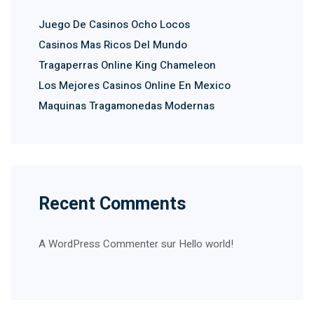
Juego De Casinos Ocho Locos
Casinos Mas Ricos Del Mundo
Tragaperras Online King Chameleon
Los Mejores Casinos Online En Mexico
Maquinas Tragamonedas Modernas
Recent Comments
A WordPress Commenter
sur
Hello world!