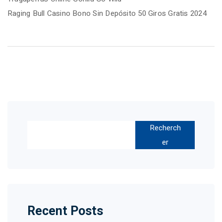
Raging Bull Casino Bono Sin Depósito 50 Giros Gratis 2024
Recherch
er
Recent Posts