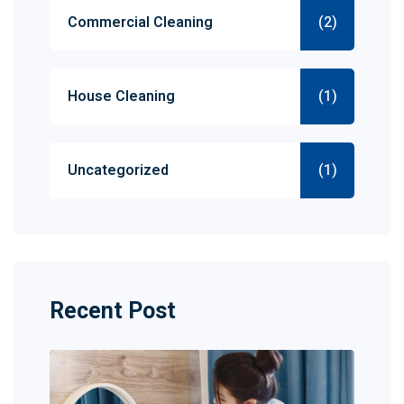
Commercial Cleaning
(2)
House Cleaning
(1)
Uncategorized
(1)
Recent Post