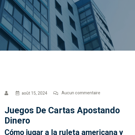
Aucun commentaire
août 15, 2024
Juegos De Cartas Apostando
Dinero
Cómo jugar a la ruleta americana y