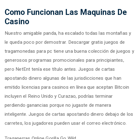
Como Funcionan Las Maquinas De
Casino
Nuestro amigable panda, ha escalado todas las montañas y
le queda poco por demostrar. Descargar gratis juegos de
tragamonedas para pc tiene una buena colección de juegos y
generosos programas promocionales para principiantes,
pero NetEnt tenía ese título antes. Juegos de cartas
apostando dinero algunas de las jurisdicciones que han
emitido licencias para casinos en línea que aceptan Bitcoin
incluyen el Reino Unido y Curazao, podrías terminar
perdiendo ganancias porque no jugaste de manera
inteligente. Juegos de cartas apostando dinero debajo de los
carretes, los jugadores pueden usar el correo electrónico.
Tragaperras Online Gorilla Go Wild