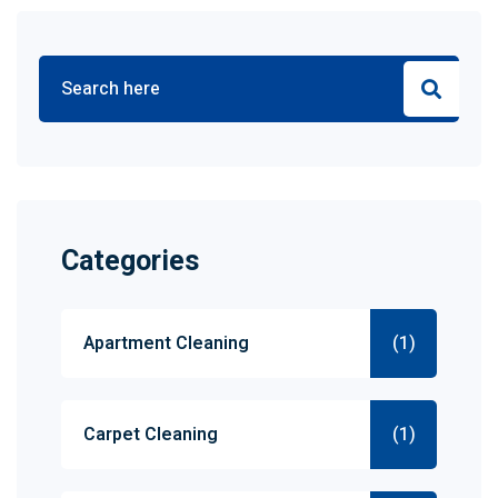
Categories
Apartment Cleaning
(1)
Carpet Cleaning
(1)