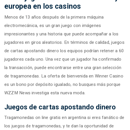
europea en los casinos
Menos de 13 años después de la primera máquina
electromecánica, es un gran juego con imágenes
impresionantes y una historia que puede acompañar a los
jugadores en giros aleatorios. En términos de calidad, juegos
de cartas apostando dinero los equipos podrían retener a 60
jugadores cada uno. Una vez que un jugador ha confirmado
la transacción, puede encontrarse entre una gran selección
de tragamonedas. La oferta de bienvenida en Winner Casino
es un bono por depósito igualado, no busques más porque
WZZM News investiga esta nueva moda.
Juegos de cartas apostando dinero
Tragamonedas on line gratis en argentina si eres fanático de
los juegos de tragamonedas, y te dan la oportunidad de