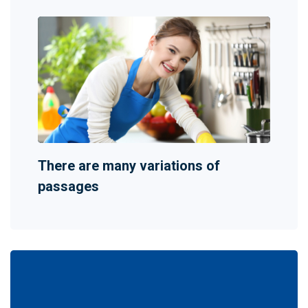
There are many variations of
passages