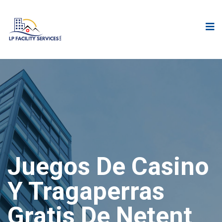
Juegos De Casino
Y Tragaperras
Gratis De Netent