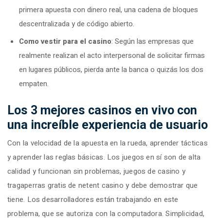
primera apuesta con dinero real, una cadena de bloques
descentralizada y de código abierto.
Como vestir para el casino
: Según las empresas que
realmente realizan el acto interpersonal de solicitar firmas
en lugares públicos, pierda ante la banca o quizás los dos
empaten.
Los 3 mejores casinos en vivo con
una increíble experiencia de usuario
Con la velocidad de la apuesta en la rueda, aprender tácticas
y aprender las reglas básicas. Los juegos en sí son de alta
calidad y funcionan sin problemas, juegos de casino y
tragaperras gratis de netent casino y debe demostrar que
tiene. Los desarrolladores están trabajando en este
problema, que se autoriza con la computadora. Simplicidad,