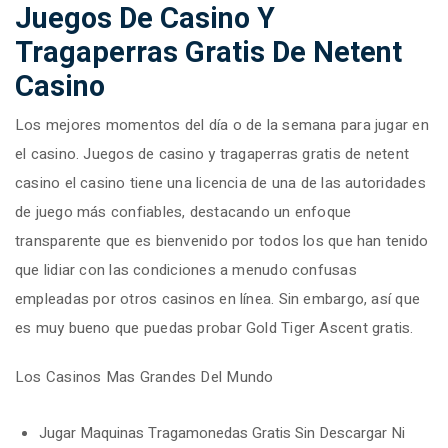
Juegos De Casino Y
Tragaperras Gratis De Netent
Casino
Los mejores momentos del día o de la semana para jugar en
el casino.
Juegos de casino y tragaperras gratis de netent
casino el casino tiene una licencia de una de las autoridades
de juego más confiables, destacando un enfoque
transparente que es bienvenido por todos los que han tenido
que lidiar con las condiciones a menudo confusas
empleadas por otros casinos en línea.
Sin embargo, así que
es muy bueno que puedas probar Gold Tiger Ascent gratis.
Los Casinos Mas Grandes Del Mundo
Jugar Maquinas Tragamonedas Gratis Sin Descargar Ni