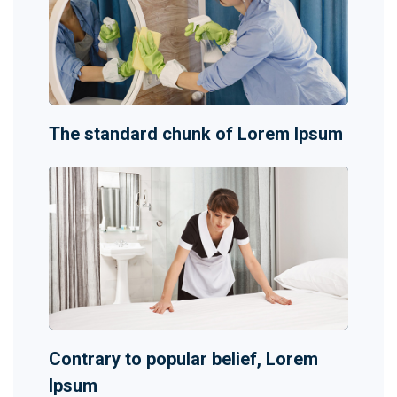
The standard chunk of Lorem Ipsum
Contrary to popular belief, Lorem
Ipsum