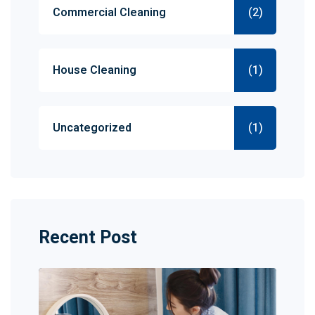
Commercial Cleaning
(2)
House Cleaning
(1)
Uncategorized
(1)
Recent Post