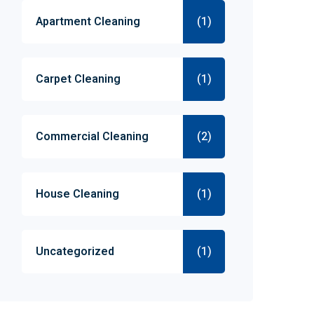
Apartment Cleaning
(1)
Carpet Cleaning
(1)
Commercial Cleaning
(2)
House Cleaning
(1)
Uncategorized
(1)