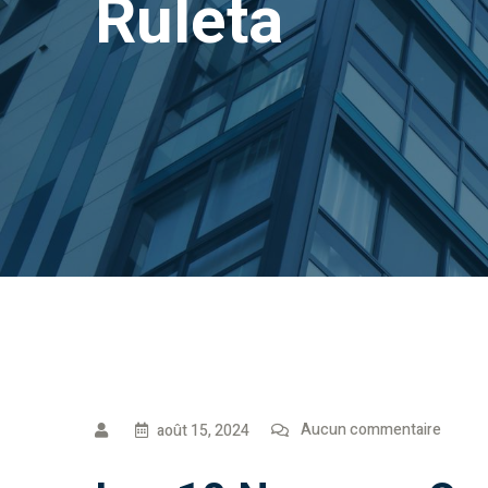
Ruleta
Aucun commentaire
août 15, 2024