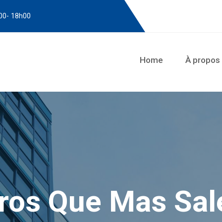
h00- 18h00
Home
À propos
ros Que Mas Sal