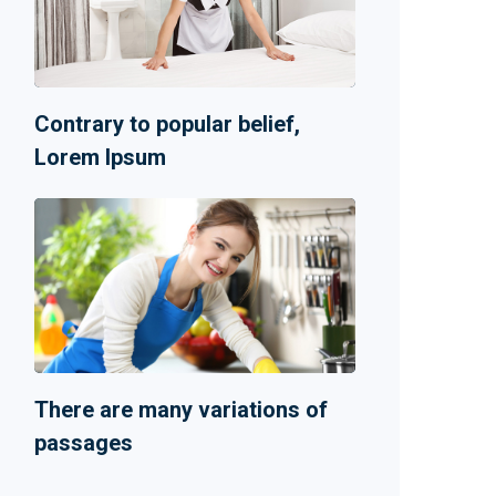
Contrary to popular belief,
Lorem Ipsum
There are many variations of
passages