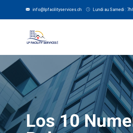
info@lpfacilityservices.ch
Lundi au Samedi : 7
Los 10 Nume