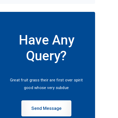
Have Any
Query?
Great fruit grass their are first over spirit
good whose very subdue
Send Message