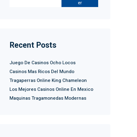
er
Recent Posts
Juego De Casinos Ocho Locos
Casinos Mas Ricos Del Mundo
Tragaperras Online King Chameleon
Los Mejores Casinos Online En Mexico
Maquinas Tragamonedas Modernas