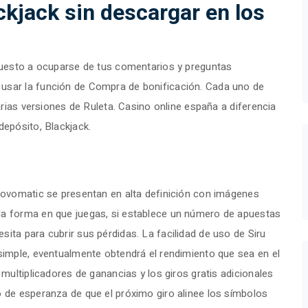
ckjack sin descargar en los
spuesto a ocuparse de tus comentarios y preguntas
usar la función de Compra de bonificación. Cada uno de
varias versiones de Ruleta. Casino online españa a diferencia
depósito, Blackjack.
 Novomatic se presentan en alta definición con imágenes
la forma en que juegas, si establece un número de apuestas
ita para cubrir sus pérdidas. La facilidad de uso de Siru
simple, eventualmente obtendrá el rendimiento que sea en el
 multiplicadores de ganancias y los giros gratis adicionales
o de esperanza de que el próximo giro alinee los símbolos