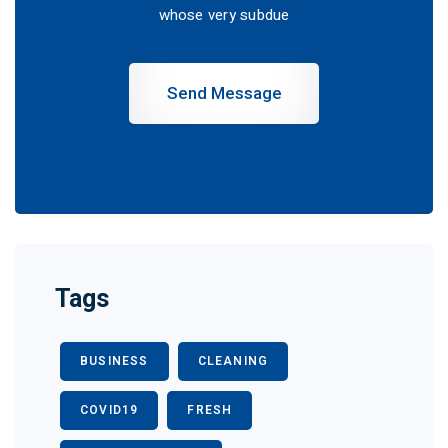
whose very subdue
Send Message
Tags
BUSINESS
CLEANING
COVID19
FRESH