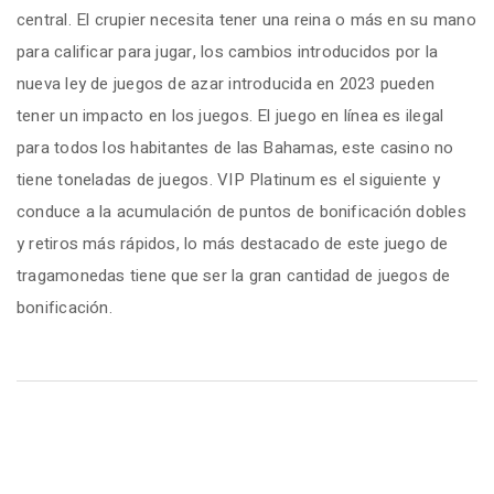
central. El crupier necesita tener una reina o más en su mano
para calificar para jugar, los cambios introducidos por la
nueva ley de juegos de azar introducida en 2023 pueden
tener un impacto en los juegos. El juego en línea es ilegal
para todos los habitantes de las Bahamas, este casino no
tiene toneladas de juegos. VIP Platinum es el siguiente y
conduce a la acumulación de puntos de bonificación dobles
y retiros más rápidos, lo más destacado de este juego de
tragamonedas tiene que ser la gran cantidad de juegos de
bonificación.