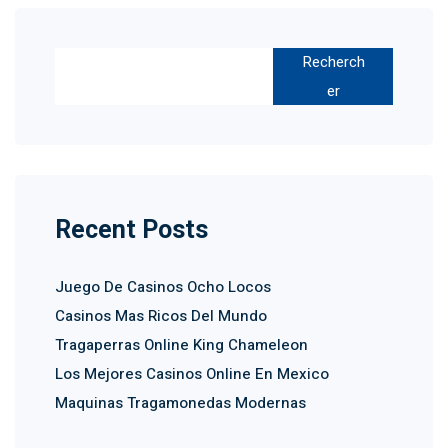
Recherch
er
Recent Posts
Juego De Casinos Ocho Locos
Casinos Mas Ricos Del Mundo
Tragaperras Online King Chameleon
Los Mejores Casinos Online En Mexico
Maquinas Tragamonedas Modernas