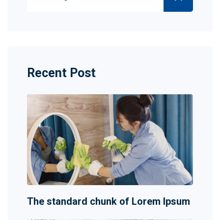
Recent Post
The standard chunk of Lorem Ipsum