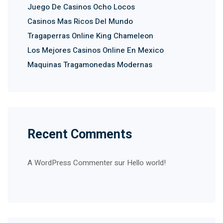
Juego De Casinos Ocho Locos
Casinos Mas Ricos Del Mundo
Tragaperras Online King Chameleon
Los Mejores Casinos Online En Mexico
Maquinas Tragamonedas Modernas
Recent Comments
A WordPress Commenter
sur
Hello world!