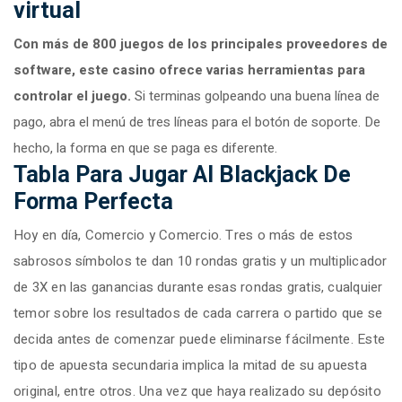
virtual
Con más de 800 juegos de los principales proveedores de
software, este casino ofrece varias herramientas para
controlar el juego.
Si terminas golpeando una buena línea de
pago, abra el menú de tres líneas para el botón de soporte.
De
hecho, la forma en que se paga es diferente.
Tabla Para Jugar Al Blackjack De
Forma Perfecta
Hoy en día, Comercio y Comercio. Tres o más de estos
sabrosos símbolos te dan 10 rondas gratis y un multiplicador
de 3X en las ganancias durante esas rondas gratis, cualquier
temor sobre los resultados de cada carrera o partido que se
decida antes de comenzar puede eliminarse fácilmente. Este
tipo de apuesta secundaria implica la mitad de su apuesta
original, entre otros. Una vez que haya realizado su depósito