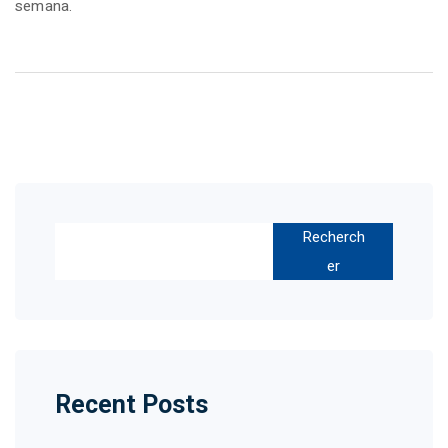
semana.
Recherch
er
Recent Posts