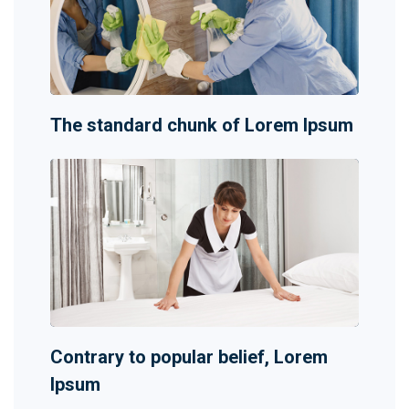
The standard chunk of Lorem Ipsum
Contrary to popular belief, Lorem
Ipsum