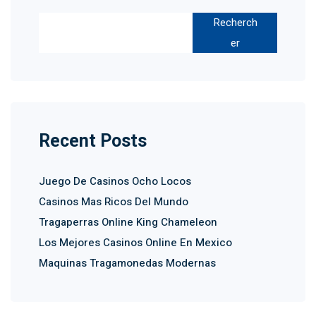
Recherch
er
Recent Posts
Juego De Casinos Ocho Locos
Casinos Mas Ricos Del Mundo
Tragaperras Online King Chameleon
Los Mejores Casinos Online En Mexico
Maquinas Tragamonedas Modernas