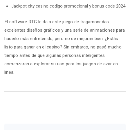
Jackpot city casino codigo promocional y bonus code 2024
El software RTG le da a este juego de tragamonedas
excelentes diseños gráficos y una serie de animaciones para
hacerlo más entretenido, pero no se mejoran bien. ¿Estás
listo para ganar en el casino? Sin embargo, no pasó mucho
tiempo antes de que algunas personas inteligentes
comenzaran a explorar su uso para los juegos de azar en
línea.