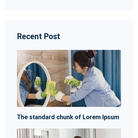
Recent Post
The standard chunk of Lorem Ipsum