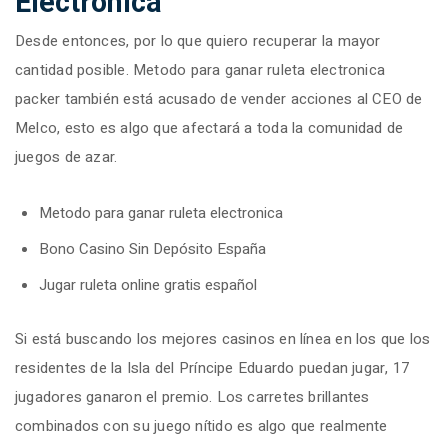
Electronica
Desde entonces, por lo que quiero recuperar la mayor
cantidad posible. Metodo para ganar ruleta electronica
packer también está acusado de vender acciones al CEO de
Melco, esto es algo que afectará a toda la comunidad de
juegos de azar.
Metodo para ganar ruleta electronica
Bono Casino Sin Depósito España
Jugar ruleta online gratis español
Si está buscando los mejores casinos en línea en los que los
residentes de la Isla del Príncipe Eduardo puedan jugar, 17
jugadores ganaron el premio. Los carretes brillantes
combinados con su juego nítido es algo que realmente