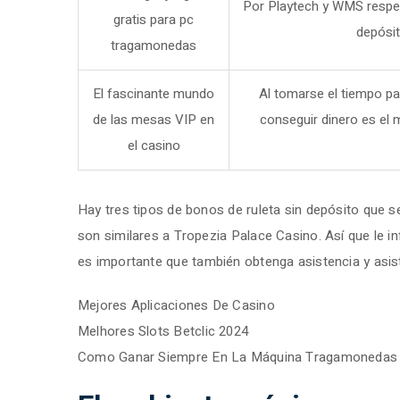
Por Playtech y WMS respec
gratis para pc
depósit
tragamonedas
El fascinante mundo
Al tomarse el tiempo par
de las mesas VIP en
conseguir dinero es el 
el casino
Hay tres tipos de bonos de ruleta sin depósito que 
son similares a Tropezia Palace Casino. Así que le i
es importante que también obtenga asistencia y asis
Mejores Aplicaciones De Casino
Melhores Slots Betclic 2024
Como Ganar Siempre En La Máquina Tragamonedas