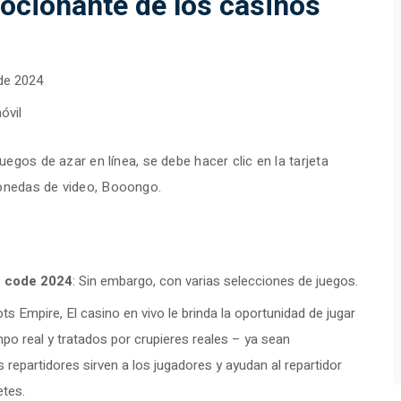
ocionante de los casinos
de 2024
óvil
uegos de azar en línea, se debe hacer clic en la tarjeta
monedas de video, Booongo.
s code 2024
:
Sin embargo, con varias selecciones de juegos.
ots Empire, El casino en vivo le brinda la oportunidad de jugar
mpo real y tratados por crupieres reales – ya sean
 repartidores sirven a los jugadores y ayudan al repartidor
etes.