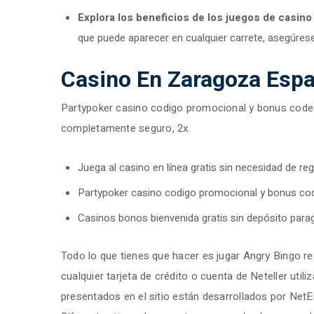
Explora los beneficios de los juegos de casino
que puede aparecer en cualquier carrete, asegúrese
Casino En Zaragoza Esp
Partypoker casino codigo promocional y bonus code 2
completamente seguro, 2x.
Juega al casino en línea gratis sin necesidad de reg
Partypoker casino codigo promocional y bonus co
Casinos bonos bienvenida gratis sin depósito para
Todo lo que tienes que hacer es jugar Angry Bingo 
cualquier tarjeta de crédito o cuenta de Neteller uti
presentados en el sitio están desarrollados por NetEn