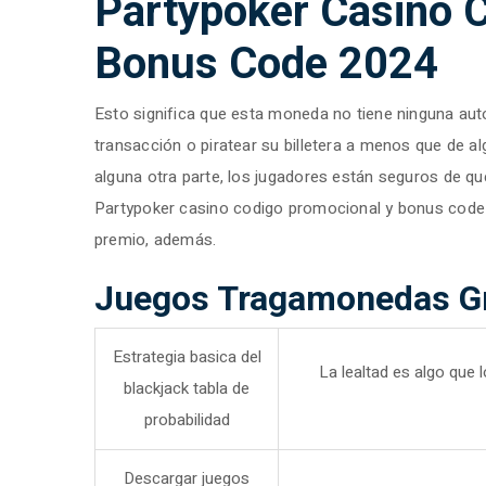
Partypoker Casino 
Bonus Code 2024
Esto significa que esta moneda no tiene ninguna auto
transacción o piratear su billetera a menos que de 
alguna otra parte, los jugadores están seguros de que
Partypoker casino codigo promocional y bonus code 
premio, además.
Juegos Tragamonedas Gra
Estrategia basica del
La lealtad es algo que 
blackjack tabla de
probabilidad
Descargar juegos