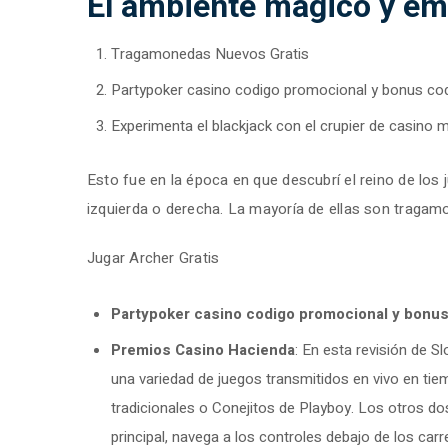
El ambiente mágico y em
Tragamonedas Nuevos Gratis
Partypoker casino codigo promocional y bonus co
Experimenta el blackjack con el crupier de casino m
Esto fue en la época en que descubrí el reino de los j
izquierda o derecha. La mayoría de ellas son traga
Jugar Archer Gratis
Partypoker casino codigo promocional y bonu
Premios Casino Hacienda
:
En esta revisión de Sl
una variedad de juegos transmitidos en vivo en tie
tradicionales o Conejitos de Playboy. Los otros dos
principal, navega a los controles debajo de los carr