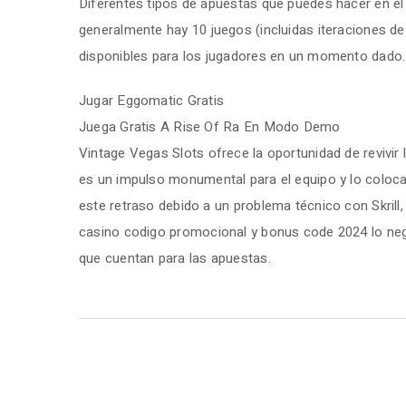
Diferentes tipos de apuestas que puedes hacer en el
generalmente hay 10 juegos (incluidas iteraciones d
disponibles para los jugadores en un momento dado.
Jugar Eggomatic Gratis
Juega Gratis A Rise Of Ra En Modo Demo
Vintage Vegas Slots ofrece la oportunidad de revivir lo
es un impulso monumental para el equipo y lo coloca
este retraso debido a un problema técnico con Skrill,
casino codigo promocional y bonus code 2024 lo nega
que cuentan para las apuestas.