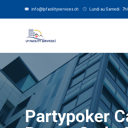
info@lpfacilityservices.ch
Lundi au Samedi : 7
Partypoker C