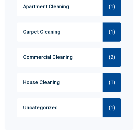
Apartment Cleaning
(1)
Carpet Cleaning
(1)
Commercial Cleaning
(2)
House Cleaning
(1)
Uncategorized
(1)