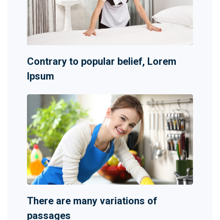
Contrary to popular belief, Lorem
Ipsum
There are many variations of
passages