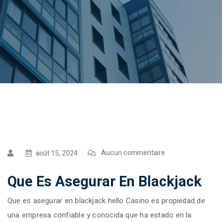
Aucun commentaire
août 15, 2024
Que Es Asegurar En Blackjack
Que es asegurar en blackjack hello Casino es propiedad de
una empresa confiable y conocida que ha estado en la