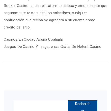
Rocker Casino es una plataforma ruidosa y emocionante que
seguramente te sacudirá los calcetines, cualquier
bonificación que reciba se agregará a su cuenta como
crédito del sitio.
Casinos En Ciudad Acuña Coahuila
Juegos De Casino Y Tragaperras Gratis De Netent Casino
Recherch