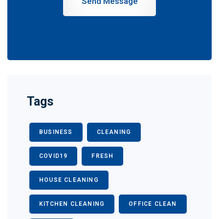
Send Message
Tags
BUSINESS
CLEANING
COVID19
FRESH
HOUSE CLEANING
KITCHEN CLEANING
OFFICE CLEAN