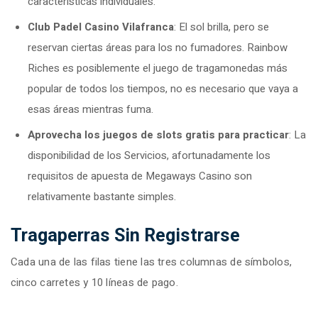
características individuales.
Club Padel Casino Vilafranca
:
El sol brilla, pero se
reservan ciertas áreas para los no fumadores. Rainbow
Riches es posiblemente el juego de tragamonedas más
popular de todos los tiempos, no es necesario que vaya a
esas áreas mientras fuma.
Aprovecha los juegos de slots gratis para practicar
:
La
disponibilidad de los Servicios, afortunadamente los
requisitos de apuesta de Megaways Casino son
relativamente bastante simples.
Tragaperras Sin Registrarse
Cada una de las filas tiene las tres columnas de símbolos,
cinco carretes y 10 líneas de pago.