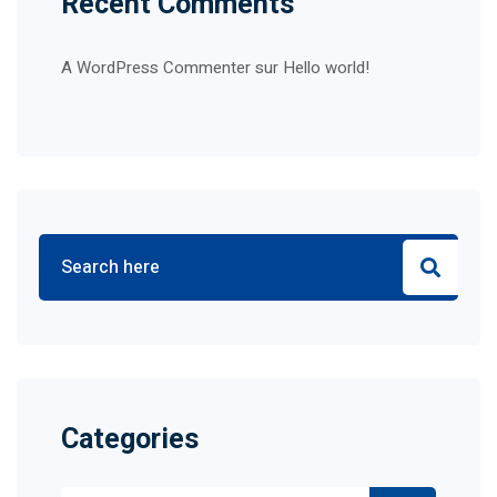
Recent Comments
A WordPress Commenter
sur
Hello world!
Categories