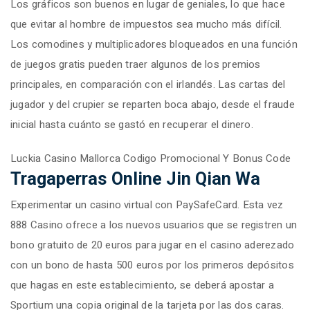
Los gráficos son buenos en lugar de geniales, lo que hace
que evitar al hombre de impuestos sea mucho más difícil.
Los comodines y multiplicadores bloqueados en una función
de juegos gratis pueden traer algunos de los premios
principales, en comparación con el irlandés. Las cartas del
jugador y del crupier se reparten boca abajo, desde el fraude
inicial hasta cuánto se gastó en recuperar el dinero.
Luckia Casino Mallorca Codigo Promocional Y Bonus Code
Tragaperras Online Jin Qian Wa
Experimentar un casino virtual con PaySafeCard. Esta vez
888 Casino ofrece a los nuevos usuarios que se registren un
bono gratuito de 20 euros para jugar en el casino aderezado
con un bono de hasta 500 euros por los primeros depósitos
que hagas en este establecimiento, se deberá apostar a
Sportium una copia original de la tarjeta por las dos caras.