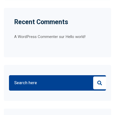
Recent Comments
A WordPress Commenter
sur
Hello world!