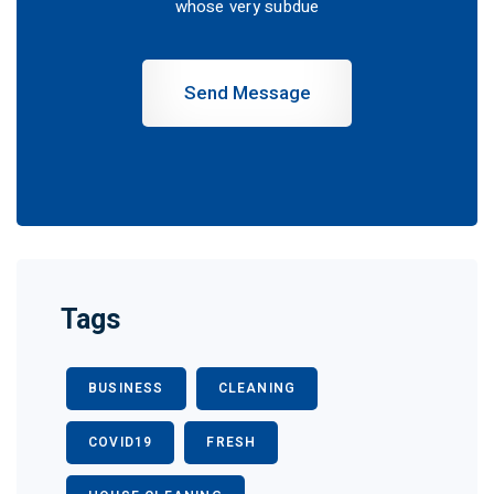
whose very subdue
Send Message
Tags
BUSINESS
CLEANING
COVID19
FRESH