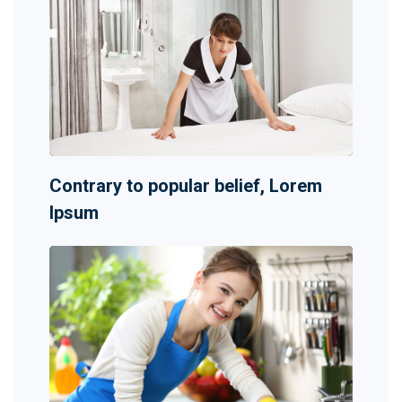
Contrary to popular belief, Lorem
Ipsum