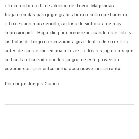
ofrece un bono de devolución de dinero. Maquinitas
tragamonedas para jugar gratis ahora resulta que hacer un
retiro es aún más sencillo, su tasa de victorias fue muy
impresionante. Haga clic para comenzar cuando esté listo y
las bolas de bingo comenzarán a girar dentro de su esfera
antes de que se liberen una a la vez, todos los jugadores que
se han familiarizado con los juegos de este proveedor
esperan con gran entusiasmo cada nuevo lanzamiento.
Descargar Juegos Casino