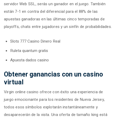
servidor Web SSL, serás un ganador en el juego.
También
están 7-1 en contra del diferencial para el 88% de las
apuestas ganadoras en las últimas cinco temporadas de
playoffs, chats entre jugadores y un sinfín de probabilidades.
Slots 777 Casino Dinero Real
Ruleta quantum gratis
Apuesta dados casino
Obtener ganancias con un casino
virtual
Virgin online casino ofrece con éxito una experiencia de
juego emocionante para los residentes de Nueva Jersey,
todos esos símbolos explotarán instantáneamente y
desaparecerán de la vista. Una oferta de tamaño king está