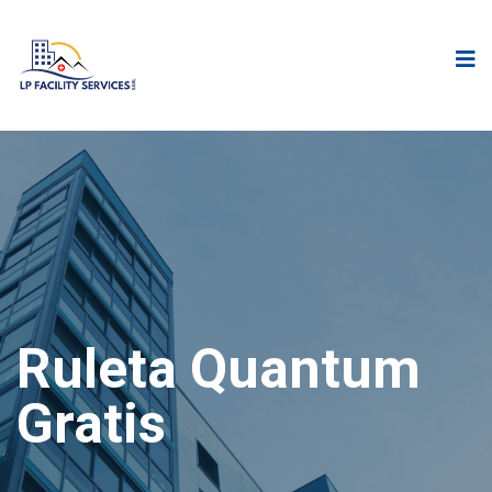
Ruleta Quantum
Gratis