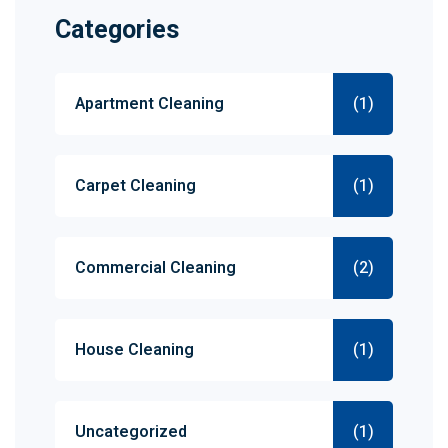
Categories
Apartment Cleaning
(1)
Carpet Cleaning
(1)
Commercial Cleaning
(2)
House Cleaning
(1)
Uncategorized
(1)