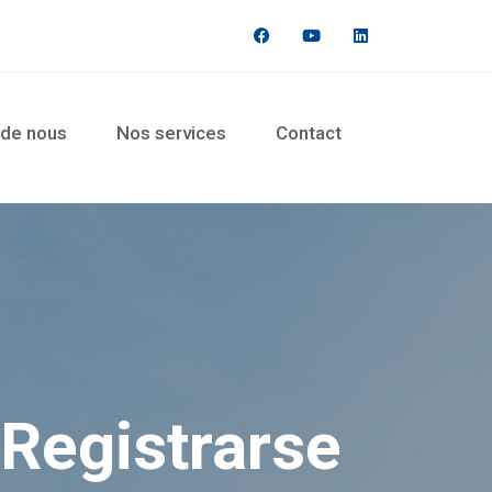
 de nous
Nos services
Contact
 Registrarse