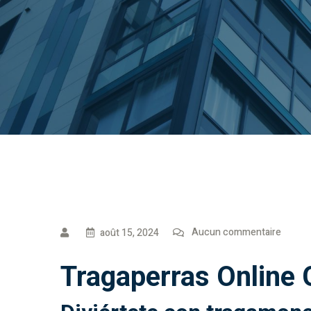
Aucun commentaire
août 15, 2024
Tragaperras Online G