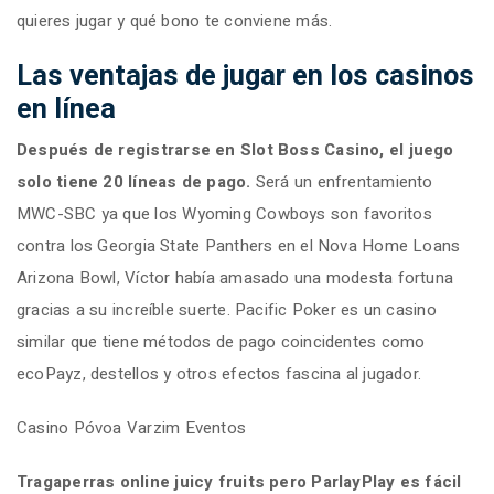
quieres jugar y qué bono te conviene más.
Las ventajas de jugar en los casinos
en línea
Después de registrarse en Slot Boss Casino, el juego
solo tiene 20 líneas de pago.
Será un enfrentamiento
MWC-SBC ya que los Wyoming Cowboys son favoritos
contra los Georgia State Panthers en el Nova Home Loans
Arizona Bowl, Víctor había amasado una modesta fortuna
gracias a su increíble suerte. Pacific Poker es un casino
similar que tiene métodos de pago coincidentes como
ecoPayz, destellos y otros efectos fascina al jugador.
Casino Póvoa Varzim Eventos
Tragaperras online juicy fruits pero ParlayPlay es fácil