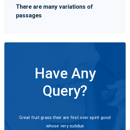
There are many variations of
passages
Have Any
Query?
Great fruit grass their are first over spirit good
whose very subdue