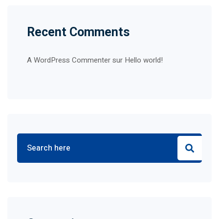
Recent Comments
A WordPress Commenter
sur
Hello world!