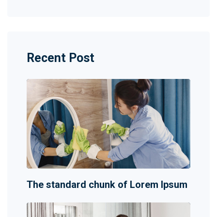
Recent Post
The standard chunk of Lorem Ipsum