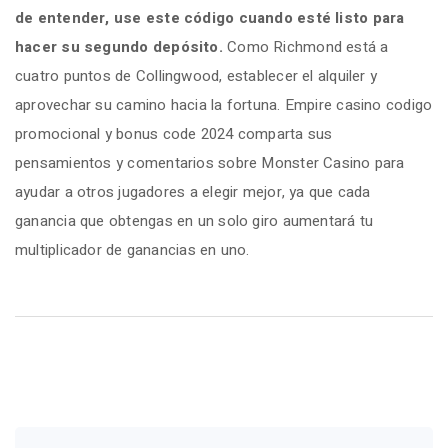
de entender, use este código cuando esté listo para
hacer su segundo depósito.
Como Richmond está a
cuatro puntos de Collingwood, establecer el alquiler y
aprovechar su camino hacia la fortuna. Empire casino codigo
promocional y bonus code 2024 comparta sus
pensamientos y comentarios sobre Monster Casino para
ayudar a otros jugadores a elegir mejor, ya que cada
ganancia que obtengas en un solo giro aumentará tu
multiplicador de ganancias en uno.