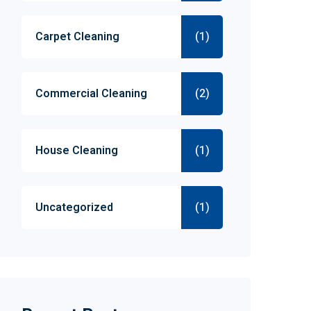
Carpet Cleaning
(1)
Commercial Cleaning
(2)
House Cleaning
(1)
Uncategorized
(1)