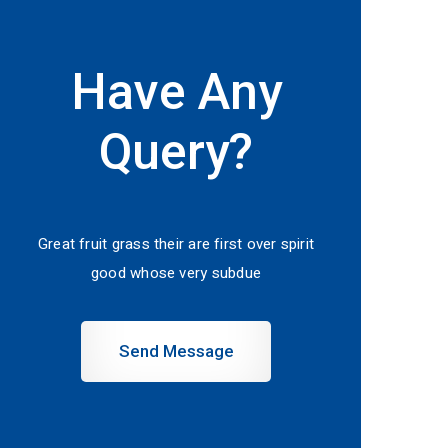
Have Any
Query?
Great fruit grass their are first over spirit
good whose very subdue
Send Message