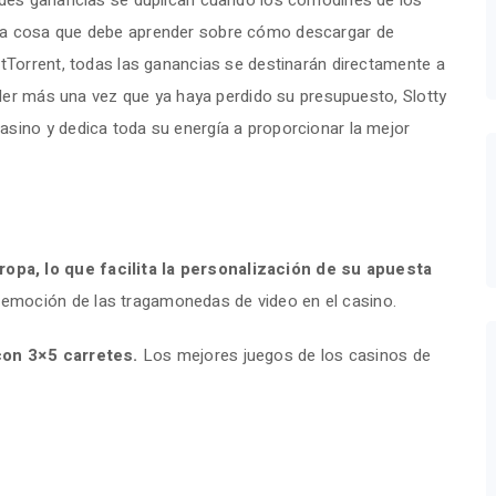
ndes ganancias se duplican cuando los comodines de los
na cosa que debe aprender sobre cómo descargar de
tTorrent, todas las ganancias se destinarán directamente a
erder más una vez que ya haya perdido su presupuesto, Slotty
sino y dedica toda su energía a proporcionar la mejor
pa, lo que facilita la personalización de su apuesta
 emoción de las tragamonedas de video en el casino.
 con 3×5 carretes.
Los mejores juegos de los casinos de