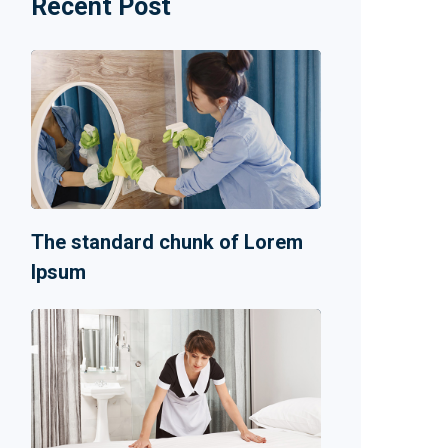
Recent Post
The standard chunk of Lorem
Ipsum