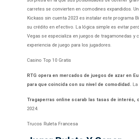
sorpresa en la que sus posibilidades de obtener gra
carretes se convierten en comodines expandidos. U
Kickass sin cuenta 2023 es instalar este programa Bi
su crédito en efectivo. La lógica simple es evitar p
Vegas se especializa en juegos de tragamonedas y ca
experiencia de juego para los jugadores.
Casino Top 10 Gratis
RTG opera en mercados de juegos de azar en Euro
para que coincida con su nivel de comodidad.
La
Tragaperras online scarab las tasas de interés,
2024.
Trucos Ruleta Francesa